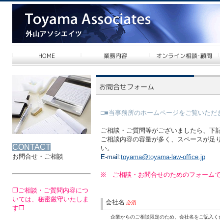
□■当事務所のホームページをご覧いただ
ご相談・ご質問等がございましたら、下
ご相談内容の容量が多く、スペースが足
CONTACT
い。
お問合せ・ご相談
E-mail:
toyama@toyama-law-office.jp
※ ご相談・お問合せのためのフォーム
❐ご相談・ご質問内容につ
いては、秘密厳守いたしま
会社名
必須
す❐
企業からのご相談限定のため、会社名をご記入く