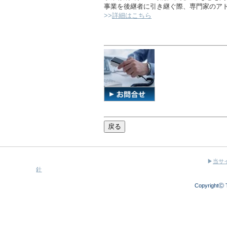
事業を後継者に引き継ぐ際、専門家のア
>>
詳細はこちら
▶
当サ
針
CopyrightⒸ T