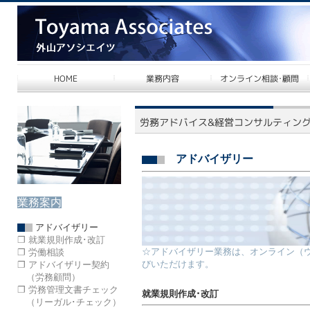
アドバイザリー
業務案内
アドバイザリー
❐ 就業規則作成･改訂
☆アドバイザリー業務は、オンライン（
❐ 労働相談
びいただけます。
❐ アドバイザリー契約
（労務顧問）
❐ 労務管理文書チェック
就業規則作成･改訂
（リーガル･チェック）