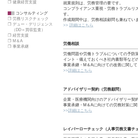
❐ 健康経営支援
就業規則は、労務管理の要です。
コンプライアンス重視・労務トラブルリ
コンサルティング
す。
❐ 労務リスクチェック
作成期間中は、労務相談顧問も兼ねてい
❐ デュー・デリジェンス
>>
詳細はこちら
（DD＝買収監査）
❐ 経営支援
❐ M＆A
労働相談
❐ 事業承継
労働問題や労働トラブルについての予防
イント・備えておくべき社内書類等など
事業承継・M＆Aに向けての改善に関して
>>
詳細はこちら
アドバイザリー契約（労務顧問）
企業・医療機関向けのアドバイザリー契
事業承継・M＆Aに向けての労務対策に
>>
詳細はこちら
レイバーローチェック（人事労務文書チ